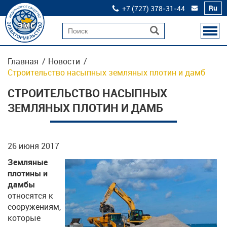
Ru
+7 (727) 378‒31‒44
ems-
2008@mail
ГЛАВНАЯ
Главная
Новости
О КОМПАНИИ
Строительство насыпных земляных плотин и дамб
ПАРТНЕРЫ
СТРОИТЕЛЬСТВО НАСЫПНЫХ
АРЕНДА ТЕХНИКИ
ЗЕМЛЯНЫХ ПЛОТИН И ДАМБ
ОБЪЕКТЫ
КОНТАКТЫ
26 июня 2017
Земляные
плотины и
дамбы
относятся к
сооружениям,
которые